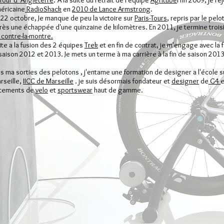
Tour d"Angleterre
. À la suite du retrait de l'équipe
Agritube
l fin
2009
, je r
éricaine
RadioShack
en
2010 de Lance Armstrong
.
 22 octobre, Je manque de peu la victoire sur
Paris-Tours
, repris par le pel
rès une échappée d'une quinzaine de kilomètres. En
2011
, je termine tro
 contre-la-montre.
ite a la fusion des 2 équipes
Trek
et en fin de contrat, je m'engage avec la 
 saison
2012 et 2013.
Je mets un terme à ma carrière à la fin de saison
201
s ma sorties des pelotons , j'entame une formation de designer a l'école s
rseille,
IICC de Marseille
. je suis désormais fondateur et
designer
de
G4
e
tements de
velo
et
sportswear
haut de gamme.