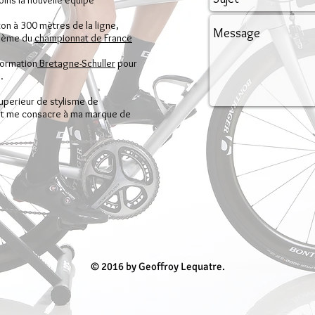
ejoins la nouvelle équipe
oton à 300 mètres de la ligne,
isième du
championnat de France
formation
Bretagne-Schuller
pour
3.
uperieur de stylisme de
t me consacre à ma marque de
© 2016 by Geoffroy Lequatre.