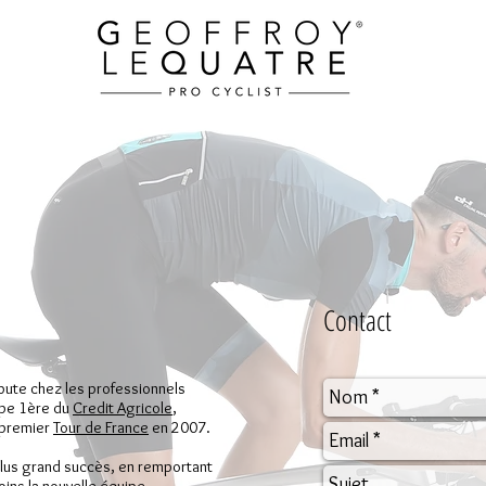
Contact
ébute chez les professionnels
ipe 1ère du
Credit Agricole
,
n premier
Tour de France
en
2007
.
plus grand succès, en remportant